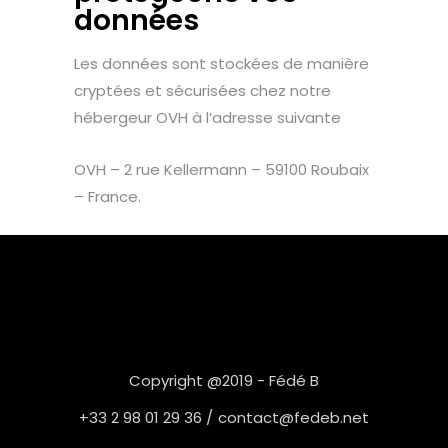
données
Les données sont stockées de manière
cryptées et sécurisées chez notre
hébergeur OVH à l’adresse suivante
OVH – 2 rue Kellermann – 59100 Roubaix
– France.
Copyright @2019 -
Fédé B
+33 2 98 01 29 36 /
contact@fedeb.net