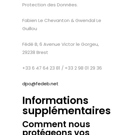
Protection des Données.
Fabien Le Chevanton & Gwendal Le
Guillou
Fédé B, 6 Avenue Victor le Gorgeu,
29238 Brest
+33 6 47 64 23 81 / +33 2 98 01 29 36
dpo@fedeb.net
Informations
supplémentaires
Comment nous
protégeons vos