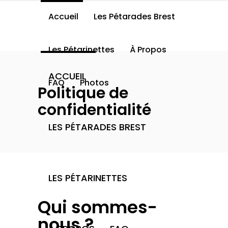
Accueil
Les Pétarades Brest
Les Pétarinettes
À Propos
ACCUEIL
FAQ
Photos
Politique de
confidentialité
LES PÉTARADES BREST
LES PÉTARINETTES
Qui sommes-
nous ?