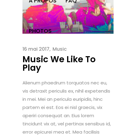
À PROPOS
FAQ
PHOTOS
16 mai 2017
Music
Music We Like To
Play
Alienum phaedrum torquatos nec eu,
vis detraxit periculis ex, nihil expetendis
in mei. Mei an pericula euripidis, hinc
partem ei est. Eos ei nisl graecis, vix
aperiri consequat an. Eius lorem
tincidunt vix at, vel pertinax sensibus id,
error epicurei mea et. Mea facilisis