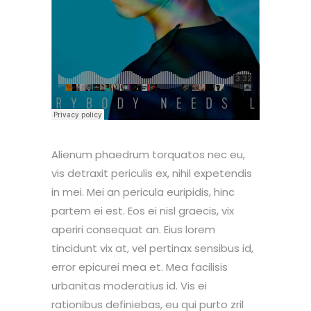
Alienum phaedrum torquatos nec eu,
vis detraxit periculis ex, nihil expetendis
in mei. Mei an pericula euripidis, hinc
partem ei est. Eos ei nisl graecis, vix
aperiri consequat an. Eius lorem
tincidunt vix at, vel pertinax sensibus id,
error epicurei mea et. Mea facilisis
urbanitas moderatius id. Vis ei
rationibus definiebas, eu qui purto zril