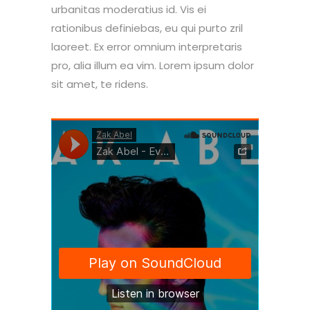
urbanitas moderatius id. Vis ei
rationibus definiebas, eu qui purto zril
laoreet. Ex error omnium interpretaris
pro, alia illum ea vim. Lorem ipsum dolor
sit amet, te ridens.