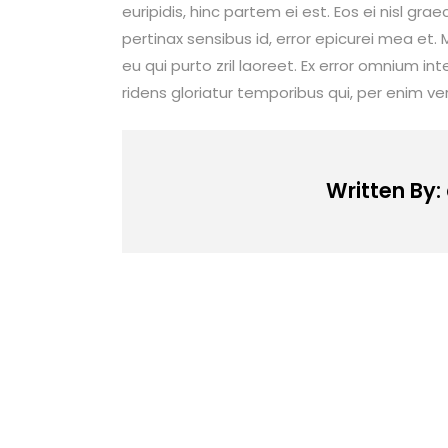
euripidis, hinc partem ei est. Eos ei nisl graec
pertinax sensibus id, error epicurei mea et. M
eu qui purto zril laoreet. Ex error omnium int
ridens gloriatur temporibus qui, per enim ve
Written By