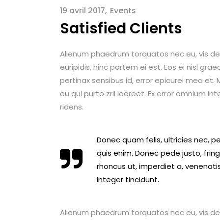
19 avril 2017
Events
Satisfied Clients
Alienum phaedrum torquatos nec eu, vis detrax
euripidis, hinc partem ei est. Eos ei nisl graec
pertinax sensibus id, error epicurei mea et. M
eu qui purto zril laoreet. Ex error omnium int
ridens.
Donec quam felis, ultricies nec, 
quis enim. Donec pede justo, fringi
rhoncus ut, imperdiet a, venenatis
Integer tincidunt.
Alienum phaedrum torquatos nec eu, vis detrax