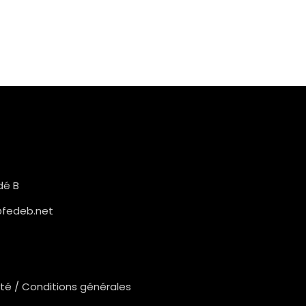
dé B
fedeb.net
ité
/
Conditions générales