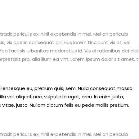
it periculis ex, nihil expetendis in mei. Mei an pericula
is, vix aperiri consequat an. Eius lorem tincidunt vix at, vel
ea facilisis urbanitas moderatius id. Vis ei rationibus definie
erpretaris pro, alia illum ea vim. Lorem ipsum dolor sit amet, 
pellentesque eu, pretium quis, sem. Nulla consequat massa
lla vel, aliquet nec, vulputate eget, arcu. In enim justo,
 vitae, justo. Nullam dictum felis eu pede mollis pretium.
it periculis ex, nihil expetendis in mei. Mei an pericula