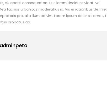
is, vix aperiri consequat an. Eius lorem tincidunt vix at, vel
ea facilisis urbanitas moderatius id. Vis ei rationibus definie
erpretaris pro, alia illum ea vim. Lorem ipsum dolor sit amet, 
ritus probatus ad.
: adminpeta